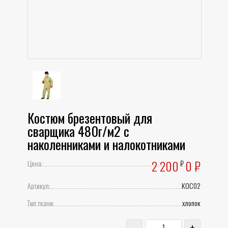
Костюм брезентовый для
сварщика 480г/м2 с
наколенниками и налокотниками
2 200
0
₽
Цена:
₽
Артикул:
КОС02
Тип ткани:
хлопок
-
+