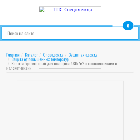
0
шт.
Главная
Каталог
Спецодежда
Защитная одежда
Защита от повышенных температур
Костюм брезентовый для сварщика 480г/м2 с наколенниками и
налокотниками