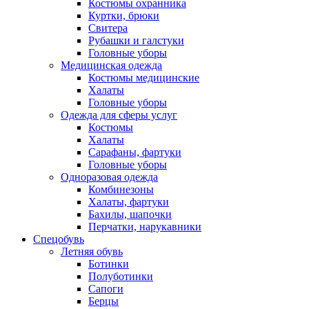
Костюмы охранника
Куртки, брюки
Свитера
Рубашки и галстуки
Головные уборы
Медицинская одежда
Костюмы медицинские
Халаты
Головные уборы
Одежда для сферы услуг
Костюмы
Халаты
Сарафаны, фартуки
Головные уборы
Одноразовая одежда
Комбинезоны
Халаты, фартуки
Бахилы, шапочки
Перчатки, нарукавники
Спецобувь
Летняя обувь
Ботинки
Полуботинки
Сапоги
Берцы