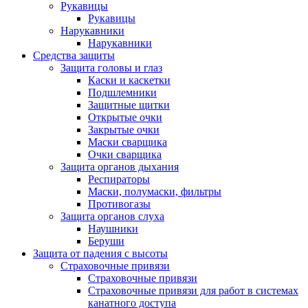
Рукавицы
Рукавицы
Нарукавники
Нарукавники
Средства защиты
Защита головы и глаз
Каски и каскетки
Подшлемники
Защитные щитки
Открытые очки
Закрытые очки
Маски сварщика
Очки сварщика
Защита органов дыхания
Респираторы
Маски, полумаски, фильтры
Противогазы
Защита органов слуха
Наушники
Беруши
Защита от падения с высоты
Страховочные привязи
Страховочные привязи
Страховочные привязи для работ в системах
канатного доступа