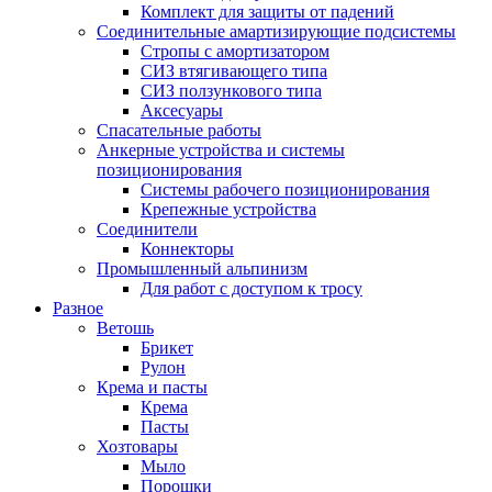
Комплект для защиты от падений
Соединительные амартизирующие подсистемы
Стропы с амортизатором
СИЗ втягивающего типа
СИЗ ползункового типа
Аксесуары
Спасательные работы
Анкерные устройства и системы
позиционирования
Системы рабочего позиционирования
Крепежные устройства
Соединители
Коннекторы
Промышленный альпинизм
Для работ с доступом к тросу
Разное
Ветошь
Брикет
Рулон
Крема и пасты
Крема
Пасты
Хозтовары
Мыло
Порошки