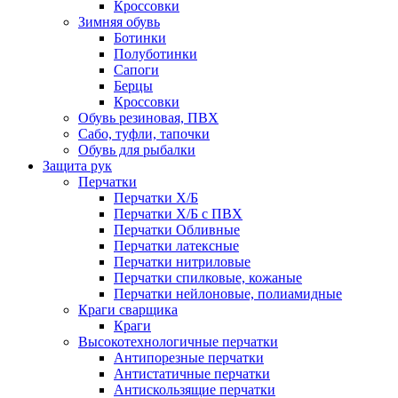
Кроссовки
Зимняя обувь
Ботинки
Полуботинки
Сапоги
Берцы
Кроссовки
Обувь резиновая, ПВХ
Сабо, туфли, тапочки
Обувь для рыбалки
Защита рук
Перчатки
Перчатки Х/Б
Перчатки Х/Б с ПВХ
Перчатки Обливные
Перчатки латексные
Перчатки нитриловые
Перчатки спилковые, кожаные
Перчатки нейлоновые, полиамидные
Краги сварщика
Краги
Высокотехнологичные перчатки
Антипорезные перчатки
Антистатичные перчатки
Антискользящие перчатки