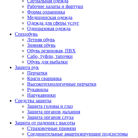
Сигнальная одежда
Рабочие халаты и фартуки
Форма охранника
Медицинская одежда
Одежда для сферы услуг
Одноразовая одежда
Спецобувь
Летняя обувь
Зимняя обувь
Обувь резиновая, ПВХ
Сабо, туфли, тапочки
Обувь для рыбалки
Защита рук
Перчатки
Краги сварщика
Высокотехнологичные перчатки
Рукавицы
Нарукавники
Средства защиты
Защита головы и глаз
Защита органов дыхания
Защита органов слуха
Защита от падения с высоты
Страховочные привязи
Соединительные амартизирующие подсистемы