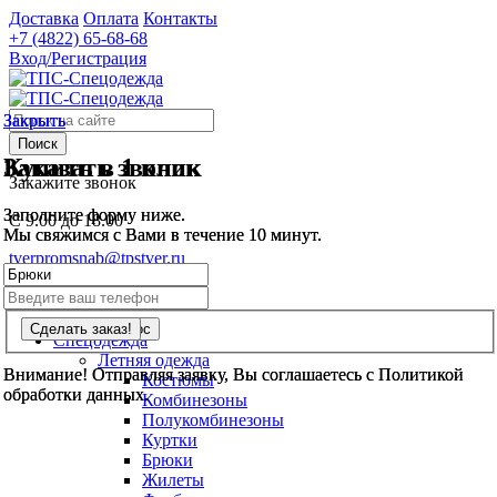
Доставка
Оплата
Контакты
+7 (4822)
65-68-68
Вход/Регистрация
Закрыть
Закрыть
Поиск
Заказать звонок
Купить в 1 клик
Закажите звонок
Заполните форму ниже.
Заполните форму ниже.
С 9.00 до 18.00
Мы свяжимся с Вами в течение 10 минут.
Мы свяжимся с Вами в течение 10 минут.
tverpromsnab@tpstver.ru
0
шт.
Спецодежда
Летняя одежда
Внимание! Отправляя заявку, Вы соглашаетесь с Политикой
Внимание! Отправляя заявку, Вы соглашаетесь с Политикой
Костюмы
обработки данных.
обработки данных.
Комбинезоны
Полукомбинезоны
Куртки
Брюки
Жилеты