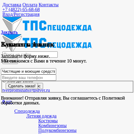
Доставка
Оплата
Контакты
+7 (4822)
65-68-68
Вход/Регистрация
Закрыть
Закрыть
Заказать звонок
Купить в 1 клик
Заполните форму ниже.
Заполните форму ниже.
Мы свяжимся с Вами в течение 10 минут.
Мы свяжимся с Вами в течение 10 минут.
Поиск
Закажите звонок
С 9.00 до 18.00
tverpromsnab@tpstver.ru
Внимание! Отправляя заявку, Вы соглашаетесь с Политикой
Внимание! Отправляя заявку, Вы соглашаетесь с Политикой
0
шт.
обработки данных.
обработки данных.
Спецодежда
Летняя одежда
Костюмы
Комбинезоны
Полукомбинезоны