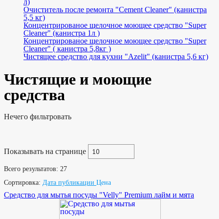
л)
Очиститель после ремонта "Cement Cleaner" (канистра
5,5 кг)
Концентрированое щелочное моющее средство "Super
Cleaner" (канистра 1л )
Концентрированое щелочное моющее средство "Super
Cleaner" ( канистра 5,8кг )
Чистящее средство для кухни "Azelit" (канистра 5,6 кг)
Чистящие и моющие
средства
Нечего фильтровать
Показывать на странице
Всего результатов:
27
Сортировка:
Дата публикации
Цена
Средство для мытья посуды "Velly" Premium лайм и мята