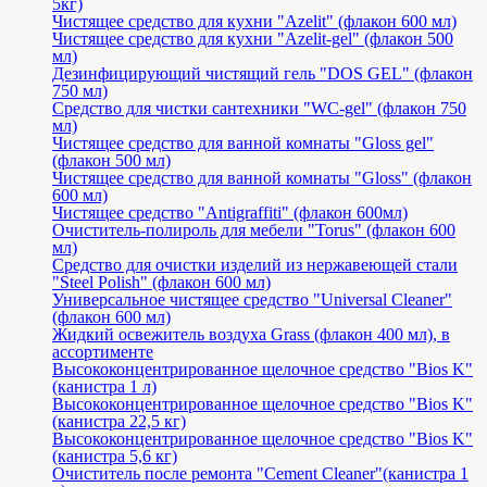
5кг)
Чистящее средство для кухни "Azelit" (флакон 600 мл)
Чистящее средство для кухни "Azelit-gel" (флакон 500
мл)
Дезинфицирующий чистящий гель "DOS GEL" (флакон
750 мл)
Средство для чистки сантехники "WC-gel" (флакон 750
мл)
Чистящее средство для ванной комнаты "Gloss gel"
(флакон 500 мл)
Чистящее средство для ванной комнаты "Gloss" (флакон
600 мл)
Чистящее средство "Antigraffiti" (флакон 600мл)
Очиститель-полироль для мебели "Torus" (флакон 600
мл)
Средство для очистки изделий из нержавеющей стали
"Steel Polish" (флакон 600 мл)
Универсальное чистящее средство "Universal Cleaner"
(флакон 600 мл)
Жидкий освежитель воздуха Grass (флакон 400 мл), в
ассортименте
Высококонцентрированное щелочное средство "Bios K"
(канистра 1 л)
Высококонцентрированное щелочное средство "Bios K"
(канистра 22,5 кг)
Высококонцентрированное щелочное средство "Bios K"
(канистра 5,6 кг)
Очиститель после ремонта "Cement Cleaner"(канистра 1