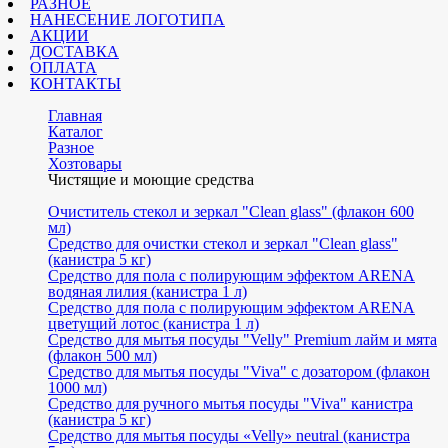
РАЗНОЕ
НАНЕСЕНИЕ ЛОГОТИПА
АКЦИИ
ДОСТАВКА
ОПЛАТА
КОНТАКТЫ
Главная
Каталог
Разное
Хозтовары
Чистящие и моющие средства
Очиститель стекол и зеркал "Clean glass" (флакон 600
мл)
Средство для очистки стекол и зеркал "Clean glass"
(канистра 5 кг)
Средство для пола с полирующим эффектом ARENA
водяная лилия (канистра 1 л)
Средство для пола с полирующим эффектом ARENA
цветущий лотос (канистра 1 л)
Средство для мытья посуды "Velly" Premium лайм и мята
(флакон 500 мл)
Средство для мытья посуды "Viva" c дозатором (флакон
1000 мл)
Средство для ручного мытья посуды "Viva" канистра
(канистра 5 кг)
Средство для мытья посуды «Velly» neutral (канистра