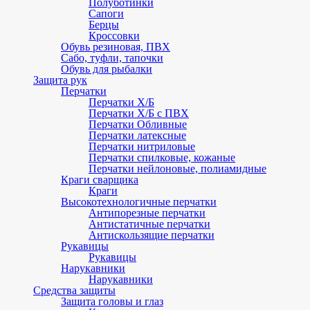
Полуботинки
Сапоги
Берцы
Кроссовки
Обувь резиновая, ПВХ
Сабо, туфли, тапочки
Обувь для рыбалки
Защита рук
Перчатки
Перчатки Х/Б
Перчатки Х/Б с ПВХ
Перчатки Обливные
Перчатки латексные
Перчатки нитриловые
Перчатки спилковые, кожаные
Перчатки нейлоновые, полиамидные
Краги сварщика
Краги
Высокотехнологичные перчатки
Антипорезные перчатки
Антистатичные перчатки
Антискользящие перчатки
Рукавицы
Рукавицы
Нарукавники
Нарукавники
Средства защиты
Защита головы и глаз