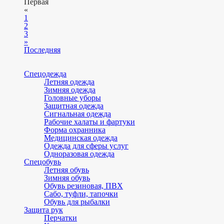
Первая
«
1
2
3
»
Последняя
Спецодежда
Летняя одежда
Зимняя одежда
Головные уборы
Защитная одежда
Сигнальная одежда
Рабочие халаты и фартуки
Форма охранника
Медицинская одежда
Одежда для сферы услуг
Одноразовая одежда
Спецобувь
Летняя обувь
Зимняя обувь
Обувь резиновая, ПВХ
Сабо, туфли, тапочки
Обувь для рыбалки
Защита рук
Перчатки