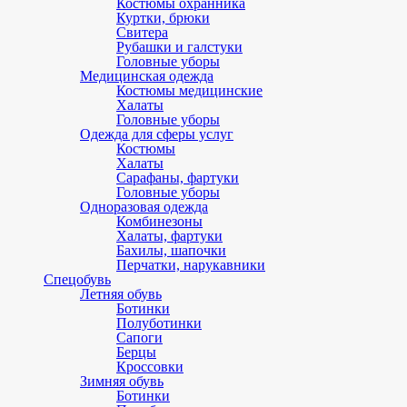
Костюмы охранника
Куртки, брюки
Свитера
Рубашки и галстуки
Головные уборы
Медицинская одежда
Костюмы медицинские
Халаты
Головные уборы
Одежда для сферы услуг
Костюмы
Халаты
Сарафаны, фартуки
Головные уборы
Одноразовая одежда
Комбинезоны
Халаты, фартуки
Бахилы, шапочки
Перчатки, нарукавники
Спецобувь
Летняя обувь
Ботинки
Полуботинки
Сапоги
Берцы
Кроссовки
Зимняя обувь
Ботинки