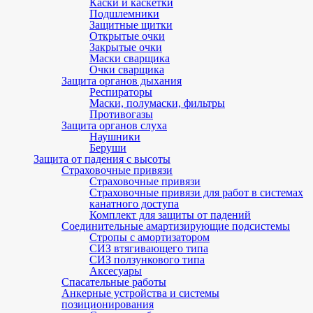
Каски и каскетки
Подшлемники
Защитные щитки
Открытые очки
Закрытые очки
Маски сварщика
Очки сварщика
Защита органов дыхания
Респираторы
Маски, полумаски, фильтры
Противогазы
Защита органов слуха
Наушники
Беруши
Защита от падения с высоты
Страховочные привязи
Страховочные привязи
Страховочные привязи для работ в системах
канатного доступа
Комплект для защиты от падений
Соединительные амартизирующие подсистемы
Стропы с амортизатором
СИЗ втягивающего типа
СИЗ ползункового типа
Аксесуары
Спасательные работы
Анкерные устройства и системы
позиционирования