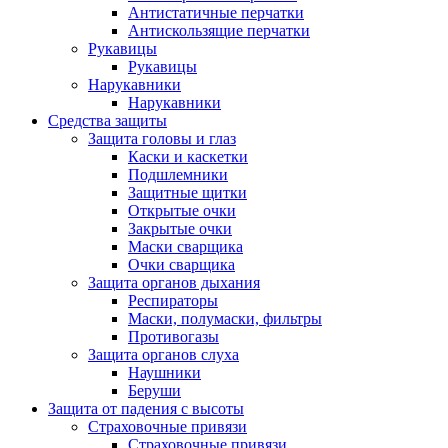
Антистатичные перчатки
Антискользящие перчатки
Рукавицы
Рукавицы
Нарукавники
Нарукавники
Средства защиты
Защита головы и глаз
Каски и каскетки
Подшлемники
Защитные щитки
Открытые очки
Закрытые очки
Маски сварщика
Очки сварщика
Защита органов дыхания
Респираторы
Маски, полумаски, фильтры
Противогазы
Защита органов слуха
Наушники
Беруши
Защита от падения с высоты
Страховочные привязи
Страховочные привязи