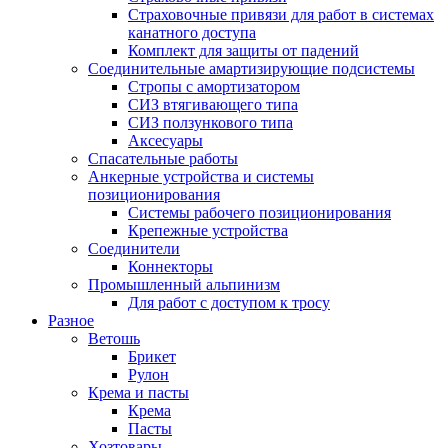
Страховочные привязи для работ в системах
канатного доступа
Комплект для защиты от падений
Соединительные амартизирующие подсистемы
Стропы с амортизатором
СИЗ втягивающего типа
СИЗ ползункового типа
Аксесуары
Спасательные работы
Анкерные устройства и системы
позиционирования
Системы рабочего позиционирования
Крепежные устройства
Соединители
Коннекторы
Промышленный альпинизм
Для работ с доступом к тросу
Разное
Ветошь
Брикет
Рулон
Крема и пасты
Крема
Пасты
Хозтовары