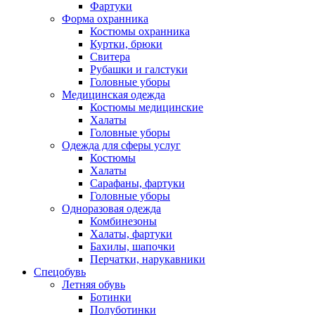
Фартуки
Форма охранника
Костюмы охранника
Куртки, брюки
Свитера
Рубашки и галстуки
Головные уборы
Медицинская одежда
Костюмы медицинские
Халаты
Головные уборы
Одежда для сферы услуг
Костюмы
Халаты
Сарафаны, фартуки
Головные уборы
Одноразовая одежда
Комбинезоны
Халаты, фартуки
Бахилы, шапочки
Перчатки, нарукавники
Спецобувь
Летняя обувь
Ботинки
Полуботинки