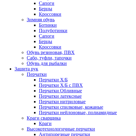
Сапоги
Берцы
Кроссовки
Зимняя обувь
Ботинки
Полуботинки
Сапоги
Берцы
Кроссовки
Обувь резиновая, ПВХ
Сабо, туфли, тапочки
Обувь для рыбалки
Защита рук
Перчатки
Перчатки Х/Б
Перчатки Х/Б с ПВХ
Перчатки Обливные
Перчатки латексные
Перчатки нитриловые
Перчатки спилковые, кожаные
Перчатки нейлоновые, полиамидные
Краги сварщика
Краги
Высокотехнологичные перчатки
Антипорезные перчатки