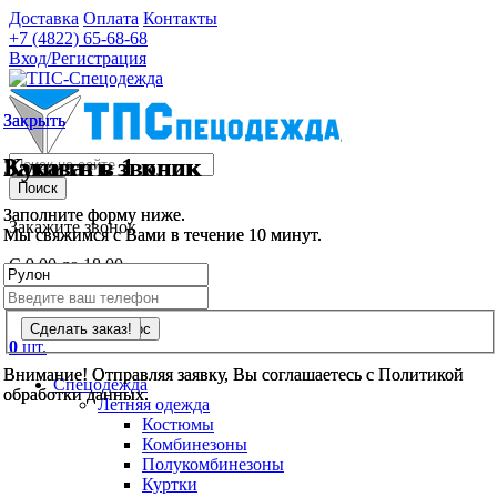
Доставка
Оплата
Контакты
+7 (4822)
65-68-68
Вход/Регистрация
Закрыть
Закрыть
Заказать звонок
Купить в 1 клик
Поиск
Заполните форму ниже.
Заполните форму ниже.
Закажите звонок
Мы свяжимся с Вами в течение 10 минут.
Мы свяжимся с Вами в течение 10 минут.
С 9.00 до 18.00
tverpromsnab@tpstver.ru
0
шт.
Внимание! Отправляя заявку, Вы соглашаетесь с Политикой
Внимание! Отправляя заявку, Вы соглашаетесь с Политикой
Спецодежда
обработки данных.
обработки данных.
Летняя одежда
Костюмы
Комбинезоны
Полукомбинезоны
Куртки