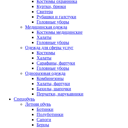
Костюмы охранника
Куртки, брюки
Свитера
Рубашки и галстуки
Головные уборы
Медицинская одежда
Костюмы медицинские
Халаты
Головные уборы
Одежда для сферы услуг
Костюмы
Халаты
Сарафаны, фартуки
Головные уборы
Одноразовая одежда
Комбинезоны
Халаты, фартуки
Бахилы, шапочки
Перчатки, нарукавники
Спецобувь
Летняя обувь
Ботинки
Полуботинки
Сапоги
Берцы