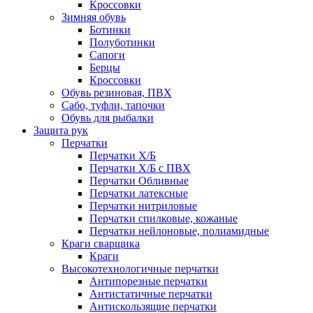
Кроссовки
Зимняя обувь
Ботинки
Полуботинки
Сапоги
Берцы
Кроссовки
Обувь резиновая, ПВХ
Сабо, туфли, тапочки
Обувь для рыбалки
Защита рук
Перчатки
Перчатки Х/Б
Перчатки Х/Б с ПВХ
Перчатки Обливные
Перчатки латексные
Перчатки нитриловые
Перчатки спилковые, кожаные
Перчатки нейлоновые, полиамидные
Краги сварщика
Краги
Высокотехнологичные перчатки
Антипорезные перчатки
Антистатичные перчатки
Антискользящие перчатки