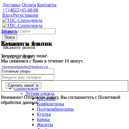
Доставка
Оплата
Контакты
+7 (4822)
65-68-68
Вход/Регистрация
Закрыть
Закрыть
Поиск
Заказать звонок
Купить в 1 клик
Закажите звонок
Заполните форму ниже.
Заполните форму ниже.
С 9.00 до 18.00
Мы свяжимся с Вами в течение 10 минут.
Мы свяжимся с Вами в течение 10 минут.
tverpromsnab@tpstver.ru
0
шт.
Спецодежда
Летняя одежда
Внимание! Отправляя заявку, Вы соглашаетесь с Политикой
Внимание! Отправляя заявку, Вы соглашаетесь с Политикой
Костюмы
обработки данных.
обработки данных.
Комбинезоны
Полукомбинезоны
Куртки
Брюки
Жилеты