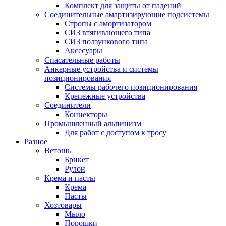
Комплект для защиты от падений
Соединительные амартизирующие подсистемы
Стропы с амортизатором
СИЗ втягивающего типа
СИЗ ползункового типа
Аксесуары
Спасательные работы
Анкерные устройства и системы
позиционирования
Системы рабочего позиционирования
Крепежные устройства
Соединители
Коннекторы
Промышленный альпинизм
Для работ с доступом к тросу
Разное
Ветошь
Брикет
Рулон
Крема и пасты
Крема
Пасты
Хозтовары
Мыло
Порошки