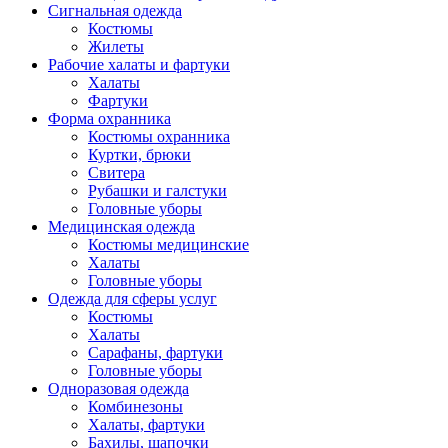
Сигнальная одежда
Костюмы
Жилеты
Рабочие халаты и фартуки
Халаты
Фартуки
Форма охранника
Костюмы охранника
Куртки, брюки
Свитера
Рубашки и галстуки
Головные уборы
Медицинская одежда
Костюмы медицинские
Халаты
Головные уборы
Одежда для сферы услуг
Костюмы
Халаты
Сарафаны, фартуки
Головные уборы
Одноразовая одежда
Комбинезоны
Халаты, фартуки
Бахилы, шапочки