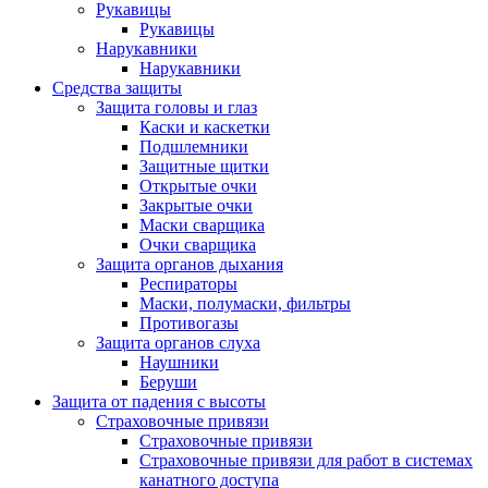
Рукавицы
Рукавицы
Нарукавники
Нарукавники
Средства защиты
Защита головы и глаз
Каски и каскетки
Подшлемники
Защитные щитки
Открытые очки
Закрытые очки
Маски сварщика
Очки сварщика
Защита органов дыхания
Респираторы
Маски, полумаски, фильтры
Противогазы
Защита органов слуха
Наушники
Беруши
Защита от падения с высоты
Страховочные привязи
Страховочные привязи
Страховочные привязи для работ в системах
канатного доступа