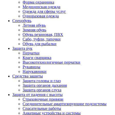
Форма охранника
Медицинская одежда
Одежда для сферы услуг
Одноразовая одежда
Спецобувь
Летняя обувь
Зимняя обувь
Обувь резиновая, ПВХ
Сабо, туфли, тапочки
Обувь для рыбалки
Защита рук
Перчатки
Краги сварщика
Высокотехнологичные перчатки
Рукавицы
Нарукавники
Средства защиты
Защита головы и глаз
Защита органов дыхания
Защита органов слуха
Защита от падения с высоты
Страховочные привязи
Соединительные амартизирующие подсистемы
Спасательные работы
Анкерные устройства и системы