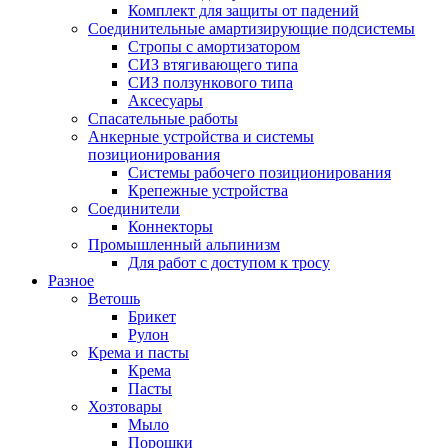
Комплект для защиты от падений
Соединительные амартизирующие подсистемы
Стропы с амортизатором
СИЗ втягивающего типа
СИЗ ползункового типа
Аксесуары
Спасательные работы
Анкерные устройства и системы
позиционирования
Системы рабочего позиционирования
Крепежные устройства
Соединители
Коннекторы
Промышленный альпинизм
Для работ с доступом к тросу
Разное
Ветошь
Брикет
Рулон
Крема и пасты
Крема
Пасты
Хозтовары
Мыло
Порошки