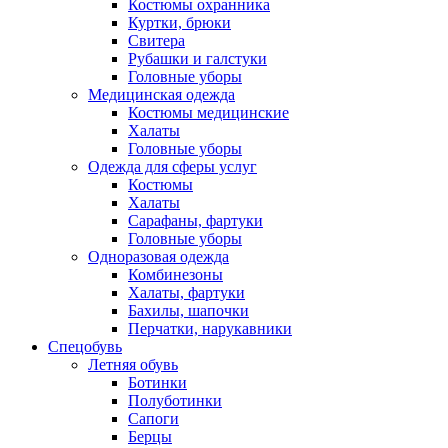
Костюмы охранника
Куртки, брюки
Свитера
Рубашки и галстуки
Головные уборы
Медицинская одежда
Костюмы медицинские
Халаты
Головные уборы
Одежда для сферы услуг
Костюмы
Халаты
Сарафаны, фартуки
Головные уборы
Одноразовая одежда
Комбинезоны
Халаты, фартуки
Бахилы, шапочки
Перчатки, нарукавники
Спецобувь
Летняя обувь
Ботинки
Полуботинки
Сапоги
Берцы