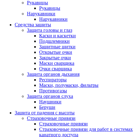
Рукавицы
Рукавицы
Нарукавники
Нарукавники
Средства защиты
Защита головы и глаз
Каски и каскетки
Подшлемники
Защитные щитки
Открытые очки
Закрытые очки
Маски сварщика
Очки сварщика
Защита органов дыхания
Респираторы
Маски, полумаски, фильтры
Противогазы
Защита органов слуха
Наушники
Беруши
Защита от падения с высоты
Страховочные привязи
Страховочные привязи
Страховочные привязи для работ в системах
канатного доступа