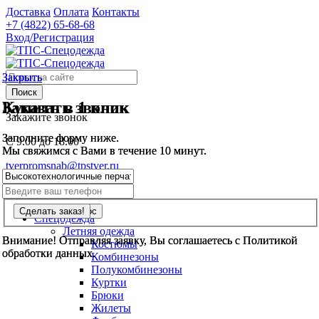
Доставка
Оплата
Контакты
+7 (4822)
65-68-68
Вход/Регистрация
Закрыть
Закрыть
Поиск
Заказать звонок
Купить в 1 клик
Закажите звонок
Заполните форму ниже.
Заполните форму ниже.
С 9.00 до 18.00
Мы свяжимся с Вами в течение 10 минут.
Мы свяжимся с Вами в течение 10 минут.
tverpromsnab@tpstver.ru
0
шт.
Спецодежда
Летняя одежда
Внимание! Отправляя заявку, Вы соглашаетесь с Политикой
Внимание! Отправляя заявку, Вы соглашаетесь с Политикой
Костюмы
обработки данных.
обработки данных.
Комбинезоны
Полукомбинезоны
Куртки
Брюки
Жилеты