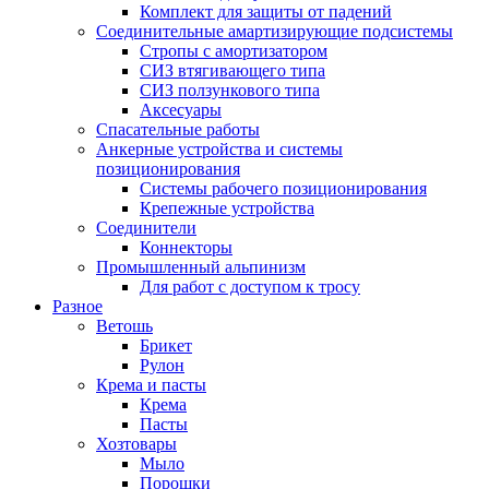
Комплект для защиты от падений
Соединительные амартизирующие подсистемы
Стропы с амортизатором
СИЗ втягивающего типа
СИЗ ползункового типа
Аксесуары
Спасательные работы
Анкерные устройства и системы
позиционирования
Системы рабочего позиционирования
Крепежные устройства
Соединители
Коннекторы
Промышленный альпинизм
Для работ с доступом к тросу
Разное
Ветошь
Брикет
Рулон
Крема и пасты
Крема
Пасты
Хозтовары
Мыло
Порошки