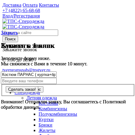
Доставка
Оплата
Контакты
+7 (4822)
65-68-68
Вход/Регистрация
Закрыть
Закрыть
Поиск
Заказать звонок
Купить в 1 клик
Закажите звонок
Заполните форму ниже.
Заполните форму ниже.
С 9.00 до 18.00
Мы свяжимся с Вами в течение 10 минут.
Мы свяжимся с Вами в течение 10 минут.
tverpromsnab@tpstver.ru
0
шт.
Спецодежда
Летняя одежда
Внимание! Отправляя заявку, Вы соглашаетесь с Политикой
Внимание! Отправляя заявку, Вы соглашаетесь с Политикой
Костюмы
обработки данных.
обработки данных.
Комбинезоны
Полукомбинезоны
Куртки
Брюки
Жилеты