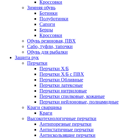
Кроссовки
Зимняя обувь
Ботинки
Полуботинки
Сапоги
Берцы
Кроссовки
Обувь резиновая, ПВХ
Сабо, туфли, тапочки
Обувь для рыбалки
Защита рук
Перчатки
Перчатки Х/Б
Перчатки Х/Б с ПВХ
Перчатки Обливные
Перчатки латексные
Перчатки нитриловые
Перчатки спилковые, кожаные
Перчатки нейлоновые, полиамидные
Краги сварщика
Краги
Высокотехнологичные перчатки
Антипорезные перчатки
Антистатичные перчатки
Антискользящие перчатки