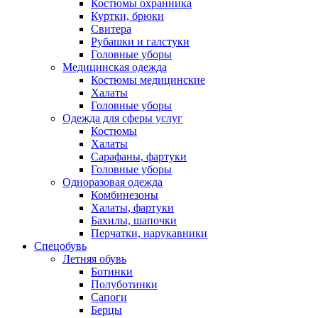
Костюмы охранника
Куртки, брюки
Свитера
Рубашки и галстуки
Головные уборы
Медицинская одежда
Костюмы медицинские
Халаты
Головные уборы
Одежда для сферы услуг
Костюмы
Халаты
Сарафаны, фартуки
Головные уборы
Одноразовая одежда
Комбинезоны
Халаты, фартуки
Бахилы, шапочки
Перчатки, нарукавники
Спецобувь
Летняя обувь
Ботинки
Полуботинки
Сапоги
Берцы