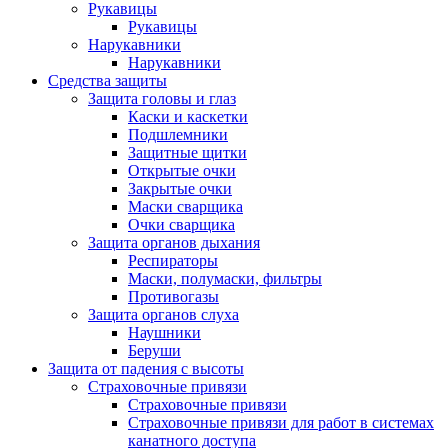
Рукавицы
Рукавицы
Нарукавники
Нарукавники
Средства защиты
Защита головы и глаз
Каски и каскетки
Подшлемники
Защитные щитки
Открытые очки
Закрытые очки
Маски сварщика
Очки сварщика
Защита органов дыхания
Респираторы
Маски, полумаски, фильтры
Противогазы
Защита органов слуха
Наушники
Беруши
Защита от падения с высоты
Страховочные привязи
Страховочные привязи
Страховочные привязи для работ в системах
канатного доступа