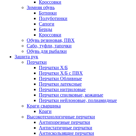
Кроссовки
Зимняя обувь
Ботинки
Полуботинки
Сапоги
Берцы
Кроссовки
Обувь резиновая, ПВХ
Сабо, туфли, тапочки
Обувь для рыбалки
Защита рук
Перчатки
Перчатки Х/Б
Перчатки Х/Б с ПВХ
Перчатки Обливные
Перчатки латексные
Перчатки нитриловые
Перчатки спилковые, кожаные
Перчатки нейлоновые, полиамидные
Краги сварщика
Краги
Высокотехнологичные перчатки
Антипорезные перчатки
Антистатичные перчатки
Антискользящие перчатки