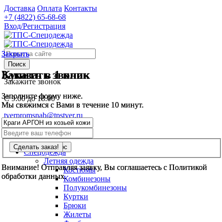
Доставка
Оплата
Контакты
+7 (4822)
65-68-68
Вход/Регистрация
Закрыть
Закрыть
Поиск
Заказать звонок
Купить в 1 клик
Закажите звонок
Заполните форму ниже.
Заполните форму ниже.
С 9.00 до 18.00
Мы свяжимся с Вами в течение 10 минут.
Мы свяжимся с Вами в течение 10 минут.
tverpromsnab@tpstver.ru
0
шт.
Спецодежда
Летняя одежда
Внимание! Отправляя заявку, Вы соглашаетесь с Политикой
Внимание! Отправляя заявку, Вы соглашаетесь с Политикой
Костюмы
обработки данных.
обработки данных.
Комбинезоны
Полукомбинезоны
Куртки
Брюки
Жилеты