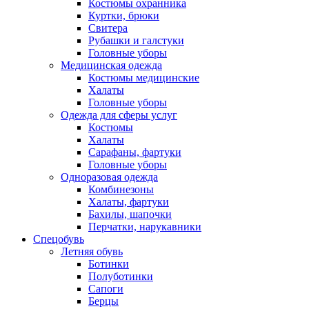
Костюмы охранника
Куртки, брюки
Свитера
Рубашки и галстуки
Головные уборы
Медицинская одежда
Костюмы медицинские
Халаты
Головные уборы
Одежда для сферы услуг
Костюмы
Халаты
Сарафаны, фартуки
Головные уборы
Одноразовая одежда
Комбинезоны
Халаты, фартуки
Бахилы, шапочки
Перчатки, нарукавники
Спецобувь
Летняя обувь
Ботинки
Полуботинки
Сапоги
Берцы