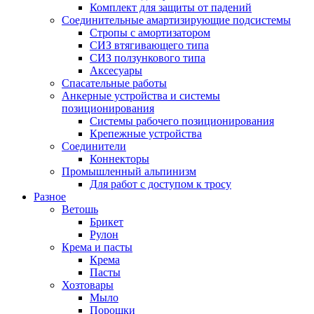
Комплект для защиты от падений
Соединительные амартизирующие подсистемы
Стропы с амортизатором
СИЗ втягивающего типа
СИЗ ползункового типа
Аксесуары
Спасательные работы
Анкерные устройства и системы
позиционирования
Системы рабочего позиционирования
Крепежные устройства
Соединители
Коннекторы
Промышленный альпинизм
Для работ с доступом к тросу
Разное
Ветошь
Брикет
Рулон
Крема и пасты
Крема
Пасты
Хозтовары
Мыло
Порошки