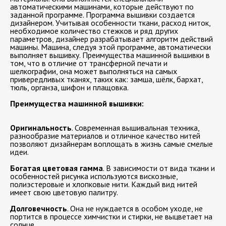
автоматическими машинами, которые действуют по
заданной программе. Программа вышивки создается
дизайнером. Учитывая особенности ткани, расход ниток,
необходимое количество стежков и ряд других
параметров, дизайнер разрабатывает алгоритм действий
машины. Машина, следуя этой программе, автоматически
выполняет вышивку.
Преимущества машинной вышивки в
том, что в отличие от трансферной печати и
шелкографии, она может выполняться на самых
привередливых тканях, таких как: замша, шёлк, бархат,
тюль, органза, шифон и плащовка.
Преимущества машинной вышивки:
Оригинальность
. Современная вышивальная техника,
разнообразие материалов и отличное качество нитей
позволяют дизайнерам воплощать в жизнь самые смелые
идеи.
Богатая цветовая гамма
. В зависимости от вида ткани и
особенностей рисунка используются вискозные,
полиэстеровые и хлопковые нити. Каждый вид нитей
имеет свою цветовую палитру.
Долговечность
. Она не нуждается в особом уходе, не
портится в процессе химчистки и стирки, не выцветает на
солнце.