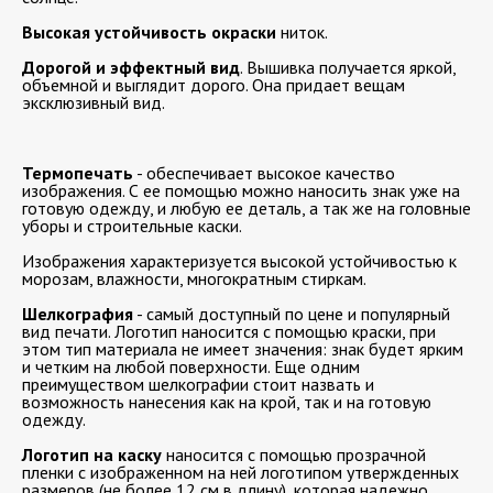
Высокая устойчивость окраски
ниток.
Дорогой и эффектный вид
. Вышивка получается яркой,
объемной и выглядит дорого. Она придает вещам
эксклюзивный вид.
Термопечать
- обеспечивает высокое качество
изображения. С ее помощью можно наносить знак уже на
готовую одежду, и любую ее деталь, а так же на головные
уборы и строительные каски.
Изображения характеризуется высокой устойчивостью к
морозам, влажности, многократным стиркам.
Шелкография
- самый доступный по цене и популярный
вид печати. Логотип наносится с помощью краски, при
этом тип материала не имеет значения: знак будет ярким
и четким на любой поверхности. Еще одним
преимуществом шелкографии стоит назвать и
возможность нанесения как на крой, так и на готовую
одежду.
Логотип на каску
наносится с помощью прозрачной
пленки с изображенном на ней логотипом утвержденных
размеров (не более 12 см в длину), которая надежно