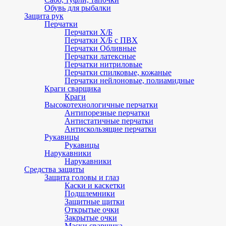
Обувь для рыбалки
Защита рук
Перчатки
Перчатки Х/Б
Перчатки Х/Б с ПВХ
Перчатки Обливные
Перчатки латексные
Перчатки нитриловые
Перчатки спилковые, кожаные
Перчатки нейлоновые, полиамидные
Краги сварщика
Краги
Высокотехнологичные перчатки
Антипорезные перчатки
Антистатичные перчатки
Антискользящие перчатки
Рукавицы
Рукавицы
Нарукавники
Нарукавники
Средства защиты
Защита головы и глаз
Каски и каскетки
Подшлемники
Защитные щитки
Открытые очки
Закрытые очки
Маски сварщика