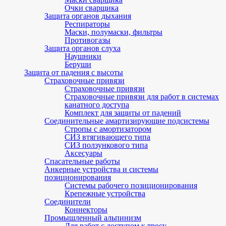
Очки сварщика
Защита органов дыхания
Респираторы
Маски, полумаски, фильтры
Противогазы
Защита органов слуха
Наушники
Беруши
Защита от падения с высоты
Страховочные привязи
Страховочные привязи
Страховочные привязи для работ в системах
канатного доступа
Комплект для защиты от падений
Соединительные амартизирующие подсистемы
Стропы с амортизатором
СИЗ втягивающего типа
СИЗ ползункового типа
Аксесуары
Спасательные работы
Анкерные устройства и системы
позиционирования
Системы рабочего позиционирования
Крепежные устройства
Соединители
Коннекторы
Промышленный альпинизм
Для работ с доступом к тросу