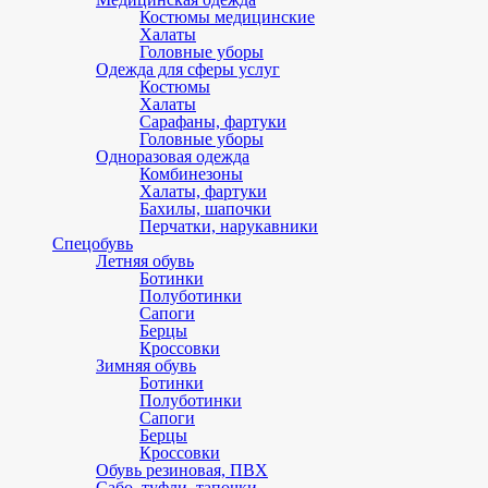
Костюмы медицинские
Халаты
Головные уборы
Одежда для сферы услуг
Костюмы
Халаты
Сарафаны, фартуки
Головные уборы
Одноразовая одежда
Комбинезоны
Халаты, фартуки
Бахилы, шапочки
Перчатки, нарукавники
Спецобувь
Летняя обувь
Ботинки
Полуботинки
Сапоги
Берцы
Кроссовки
Зимняя обувь
Ботинки
Полуботинки
Сапоги
Берцы
Кроссовки
Обувь резиновая, ПВХ
Сабо, туфли, тапочки