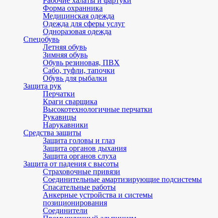
Рабочие халаты и фартуки
Форма охранника
Медицинская одежда
Одежда для сферы услуг
Одноразовая одежда
Спецобувь
Летняя обувь
Зимняя обувь
Обувь резиновая, ПВХ
Сабо, туфли, тапочки
Обувь для рыбалки
Защита рук
Перчатки
Краги сварщика
Высокотехнологичные перчатки
Рукавицы
Нарукавники
Средства защиты
Защита головы и глаз
Защита органов дыхания
Защита органов слуха
Защита от падения с высоты
Страховочные привязи
Соединительные амартизирующие подсистемы
Спасательные работы
Анкерные устройства и системы
позиционирования
Соединители