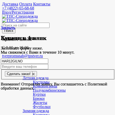
Доставка
Оплата
Контакты
+7 (4822)
65-68-68
Вход/Регистрация
Закрыть
Закрыть
Поиск
Заказать звонок
Купить в 1 клик
Закажите звонок
С 9.00 до 18.00
Заполните форму ниже.
Заполните форму ниже.
Мы свяжимся с Вами в течение 10 минут.
Мы свяжимся с Вами в течение 10 минут.
tverpromsnab@tpstver.ru
0
шт.
Спецодежда
Летняя одежда
Костюмы
Внимание! Отправляя заявку, Вы соглашаетесь с Политикой
Внимание! Отправляя заявку, Вы соглашаетесь с Политикой
Комбинезоны
обработки данных.
обработки данных.
Полукомбинезоны
Куртки
Брюки
Жилеты
Футболки
Зимняя одежда
Костюмы