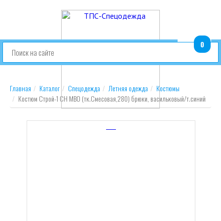
шт.
0
Главная
Каталог
Спецодежда
Летняя одежда
Костюмы
Костюм Строй-1 CH МВО (тк.Смесовая,280) брюки, васильковый/т.синий