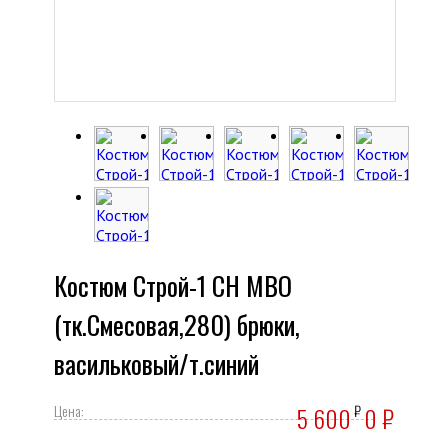
Костюм Строй-1 CH МВО
(тк.Смесовая,280) брюки,
васильковый/т.синий
Цена:
5 600
₽
0
₽